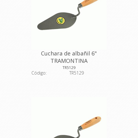
Cuchara de albañil 6"
TRAMONTINA
TR5129
Código:
TR5129
Descripción: Cuchara de albañil
producida en acero al carbono
especial de alta calidad. Es hecha de
una pieza templada, ofreciendo
mayor resistencia y menor desgaste
durante el uso. Recibe pintura
eletrostática en polvo, que tiene una
mejor apariencia y mayor protección
contra oxidación. Para hacer que la
herramienta sea de alta calidad y