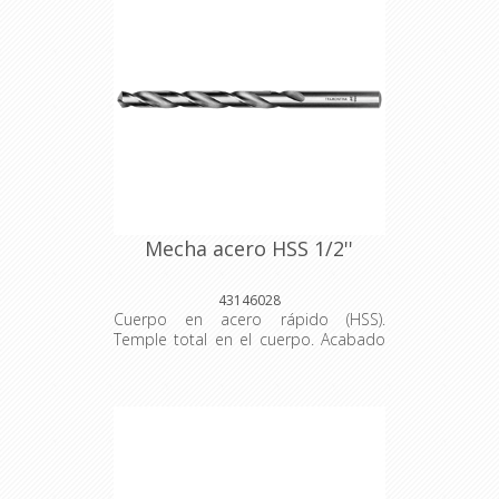
Se utiliza para la perforación en
acero. Las herramientas son
producidas y testadas bajo normas
específicas.
Mecha acero HSS 1/2''
43146028
Cuerpo en acero rápido (HSS).
Temple total en el cuerpo. Acabado
pulido y barnizado. Ángulo del afilado
de la punta con 118°. ANSI B94.11M.
Las herramientas son sometidas a
testes de aplicación para garantizar
su resistencia mecánica durante el
uso constante. Se utiliza para la
perforación en acero. Las