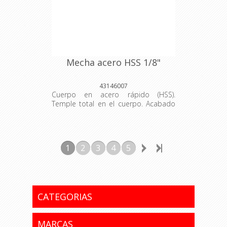
Mecha acero HSS 1/8"
43146007
Cuerpo en acero rápido (HSS).
Temple total en el cuerpo. Acabado
pulido y barnizado. Ángulo del afilado
de la punta con 118°. ANSI B94.11M.
Las herramientas son sometidas a
testes de aplicación para garantizar
1
2
3
4
5
su resistencia mecánica durante el
uso constante. Se utiliza para la
perforación en acero. Las
herramientas son producidas y
testadas bajo normas específicas.
CATEGORIAS
MARCAS