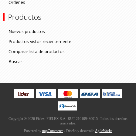
Órdenes
Productos
Nuevos productos
Productos vistos recientemente
Comparar lista de productos
Buscar
Copyright ® 2026 Fielex. FIELEX S.A.-RUT 210109480015- Todos los derechos
reservados.
Powered by
nopCommerce
- Diseño y desarrollo
AgileWorks