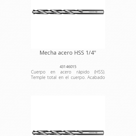
herramientas son producidas y
testadas bajo normas específicas.
Mecha acero HSS 1/4''
43146015
Cuerpo en acero rápido (HSS).
Temple total en el cuerpo. Acabado
pulido y barnizado. Ángulo del afilado
de la punta con 118°. ANSI B94.11M.
Las herramientas son sometidas a
testes de aplicación para garantizar
su resistencia mecánica durante el
uso constante. Se utiliza para la
perforación en acero. Las
herramientas son producidas y
testadas bajo normas específicas.