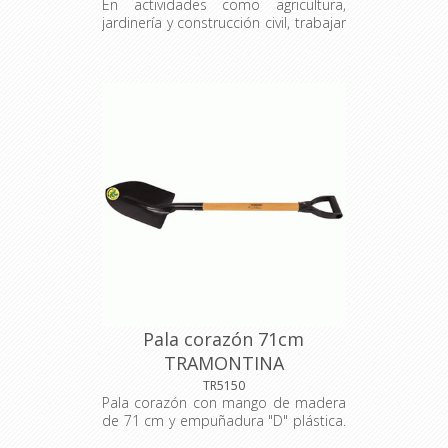
En actividades como agricultura,
jardinería y construcción civil, trabajar
con palas de calidad es esencial. Por
eso, la pala punta de Tramontina se
desarrolló especialmente para
auxiliar en esos sectores. El mango
de madera y la empuñadura tienen
un diseño ergonómico que facilita el
trabajo.
Pala corazón 71cm
TRAMONTINA
TR5150
Pala corazón con mango de madera
de 71 cm y empuñadura "D" plástica.
Esta pala se utiliza en agricultura,