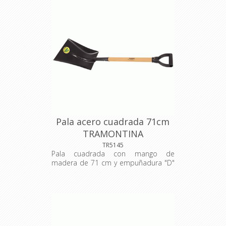
Pala acero cuadrada 71cm
TRAMONTINA
TR5145
Pala cuadrada con mango de
madera de 71 cm y empuñadura "D"
plástica. La pala se utiliza en
agricultura, jardinería y construcción
civil, para juntar o cargar diversos
materiales (como arena, pedregullo y
tierra) en superficies planas. La pala
se fabrica en acero al carbono