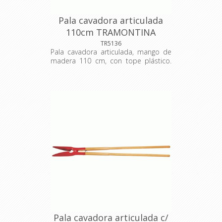
Pala cavadora articulada
110cm TRAMONTINA
TR5136
Pala cavadora articulada, mango de
madera 110 cm, con tope plástico.
Las cavadoras rectas son utilizadas
en la agricultura, jardinería y
construcción civil para cavar y
remover la tierra en una misma
operación. Hecha con una lámina de
acero templado que garantiza una
mayor resistencia. Reciben pintura
electrostática a polvo que ofrece
mejor presentación visual y mayor
protección contra oxidación.
Material: acero carbono de alta
calidad, recubierto con pintura
electrostática en polvo. Dimensiones:
1.290x 110x 120 mm.
Pala cavadora articulada c/