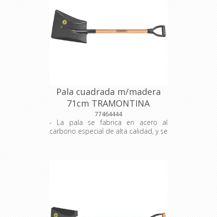
Pala cuadrada m/madera
71cm TRAMONTINA
77464444
- La pala se fabrica en acero al
carbono especial de alta calidad, y se
corta con láser. - Es templada en
todo el cuerpo de la pieza,
proporcionando más resistencia y
menos desgaste durante el uso. -
Recibe pintura electrostática a polvo,
que tiene mejor presentación visual y
mayor protección contra la
oxidación. - El mango de 71 cm de
esta herramienta, además de tener