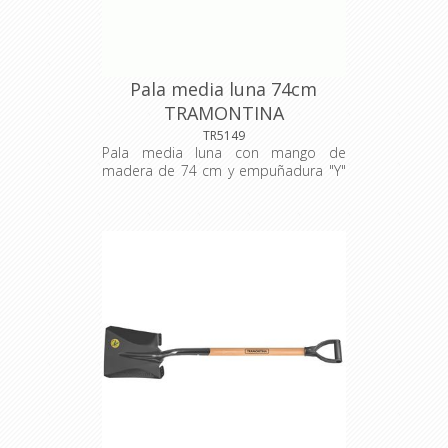
mejor presentación del producto. La
capa protectora de barniz incoloro
realza su tonalidad, concediéndole
brillo y un toque más liso al
producto. - Tiene empuñadura
Pala media luna 74cm
metálica ergonómica.
TRAMONTINA
TR5149
Pala media luna con mango de
madera de 74 cm y empuñadura "Y"
metálica. Esta pala se utiliza en
agricultura, jardinería y construcción
civil, para cortar el suelo. Para eso,
tienen un borde para apoyar el pie y
forzar la entrada de la pala en el
suelo. Se fabrica en acero al carbono
especial de alta calidad, y se corta
con láser. Es templada en todo el
cuerpo de la pieza, proporcionando
más resistencia y menos desgaste
durante el uso. Tiene empuñadura
metálica ergonómica y mango de
madera de origen renovable.
Material: acero carbono de alta
calidad, recubierto con pintura