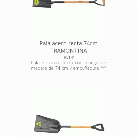
más resistencia y menos desgaste
durante el uso. Tiene empuñadura
plástica ergonómica. Pala liviana:
menos esfuerzo físico y más
productividad. Material: acero
carbono de alta calidad, recubierto
con pintura electrostática en polvo.
Dimensiones: 992x 248x 134 mm.
Pala acero recta 74cm
TRAMONTINA
TR5141
Pala de acero recta con mango de
madera de 74 cm y empuñadura "Y"
metálica. La pala recta se utiliza en
agricultura, jardinería y construcción
civil, para cortar el suelo. Para eso,
tienen un borde para apoyar el pie y
forzar la entrada de la pala en el
suelo. La pala recta se fabrica en
acero al carbono especial de alta
calidad, y se corta con láser. Es
templada en todo el cuerpo de la
pieza, proporcionando más
resistencia y menos desgaste
durante el uso. Tiene empuñadura