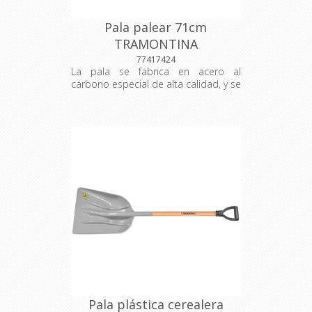
electrostática en polvo. Dimensiones:
1.072x 197x 91 mm.
Pala palear 71cm
TRAMONTINA
77417424
La pala se fabrica en acero al
carbono especial de alta calidad, y se
corta con láser. - Es templada en
todo el cuerpo de la pieza,
proporcionando más resistencia y
menos desgaste durante el uso. -
Recibe pintura electrostática a polvo,
que tiene mejor presentación visual y
mayor protección contra la
oxidación. - El mango de 71 cm de
esta herramienta, además de tener
excelente resistencia, se fabrica con
madera de origen renovable. - Mango
con terminación barnizada para una
mejor presentación del producto. La
capa protectora de barniz incoloro
realza su tonalidad, concediéndole
brillo y un toque más liso al
producto. - Tiene empuñadura
Pala plástica cerealera
plástica ergonómica.