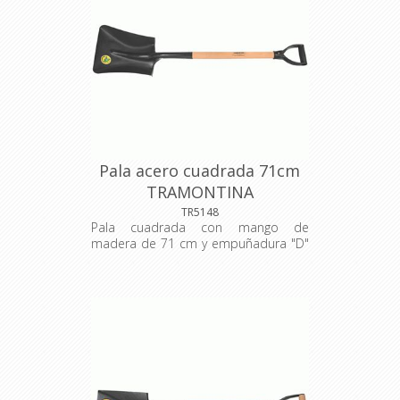
especial de alta calidad, y se corta
con láser. Es templada en todo el
cuerpo de la pieza, proporcionando
más resistencia y menos desgaste
durante el uso. Tiene empuñadura
plástica ergonómica. Pala liviana:
menos esfuerzo físico y más
productividad. Material: acero
carbono de alta calidad, recubierto
con pintura electrostática en polvo.
Dimensiones: 953x 245x 165 mm.
Pala acero cuadrada 71cm
TRAMONTINA
TR5148
Pala cuadrada con mango de
madera de 71 cm y empuñadura "D"
plástica. La pala se utiliza en
agricultura, jardinería y construcción
civil, para juntar o cargar diversos
materiales (como arena, pedregullo y
tierra) en superficies planas. La pala
se fabrica en acero al carbono
especial de alta calidad, y se corta
con láser. Es templada en todo el
cuerpo de la pieza, proporcionando