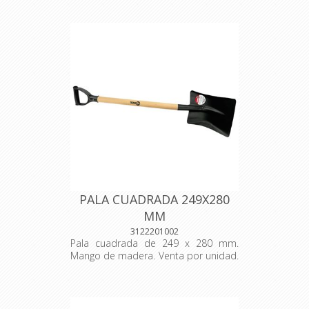
jardinería y construcción civil, para
juntar o cargar diversos materiales.
Se fabrica en acero al carbono
especial de alta calidad, y se corta
con láser. Es templada en todo el
cuerpo de la pieza, proporcionando
más resistencia y menos desgaste
durante el uso. Tiene empuñadura
plástica ergonómica y mango de
madera de origen renovable.
Material: acero carbono de alta
calidad, recubierto con pintura
electrostática en polvo. Dimensiones:
1.003x 270x 161 mm.
PALA CUADRADA 249X280
MM
3122201002
Pala cuadrada de 249 x 280 mm.
Mango de madera. Venta por unidad.
Origen: Brasil.