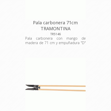
metálica ergonómica. Material: acero
carbono de alta calidad, recubierto
con pintura electrostática en polvo.
Dimensiones A: 287,0 mm; B: 182,0
mm; C: 34,0 mm; D: 486,0 mm; E:
Pala carbonera 71cm
1.058,0 mm.
TRAMONTINA
TR5146
Pala carbonera con mango de
madera de 71 cm y empuñadura "D"
plástica. La pala se utiliza en
agricultura, jardinería y construcción
civil, para juntar o cargar diversos
materiales (como arena, pedregullo y
tierra) en superficies planas. La pala
se fabrica en acero al carbono
especial de alta calidad, y se corta
con láser. Es templada en todo el
cuerpo de la pieza, proporcionando
más resistencia y menos desgaste
durante el uso. Tiene empuñadura
plástica ergonómica. Material: acero
carbono de alta calidad, recubierto
con pintura electrostática en polvo
Dimensiones: 1.108x 300x 166 mm.