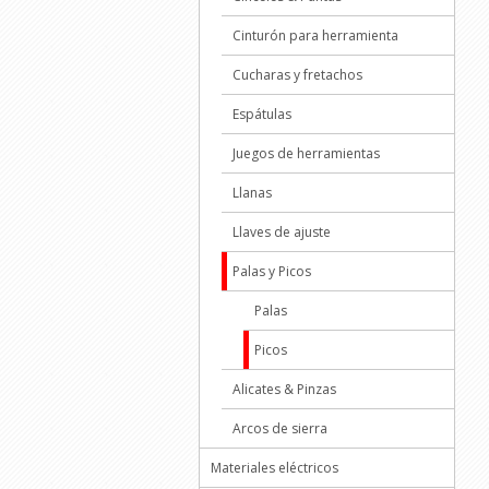
m
a
Cinturón para herramienta
p
p
Cucharas y fretachos
D
c
Espátulas
C
Juegos de herramientas
Llanas
Llaves de ajuste
Palas y Picos
Palas
Picos
Alicates & Pinzas
Arcos de sierra
Materiales eléctricos