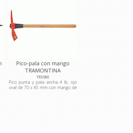
m
Pico-pala con mango
TRAMONTINA
TR5080
Pico punta y pala ancha 4 lb, ojo
oval de 70 x 45 mm con mango de
on
madera de 90 cm. El pico está
ra
fabricado de una única pieza
dos
templada, ofreciendo mayor
 la
resistencia y menor desgaste
ero
durante el uso. El sistema de
ben
colocación del mango con buje
l,
plástico permite una excelente
 y
fijación del pico, evitando que los