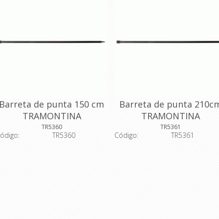
Barreta de punta 150 cm
Barreta de punta 210c
TRAMONTINA
TRAMONTINA
TR5360
TR5361
ódigo:
TR5360
Código:
TR5361
escripción: Las barretas son
Descripción: Las barretas s
tilizadas como palancas para
utilizadas como palancas pa
emoción de materiales pesados
remoción de materiales pesa
ue estén adheridos al suelo o la
que estén adheridos al suelo o
ared. Son producidas con acero
pared. Son producidas con ac
l carbono de alta calidad. Reciben
al carbono de alta calidad. Reci
ratamiento térmico especial,
tratamiento térmico especia
arantizando menos desgaste y
garantizando menos desgaste