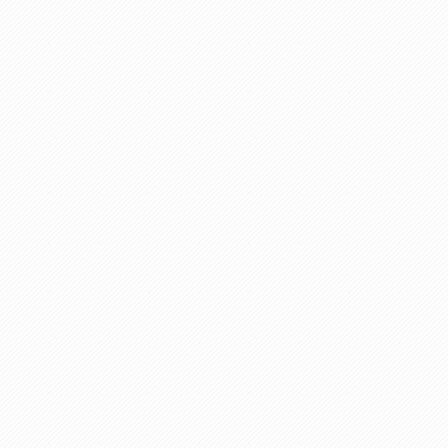
ás resistencia durante el uso. Se
más resistencia durante el uso.
plica pintura electrostática en
aplica pintura electrostática
olvo, que resulta en una capa
polvo, que resulta en una c
rotectora sobre la pieza.
protectora sobre la pieza.
imensiones: A: 150 cm; B: 2,54
Código del fabricante: 77197/21
m.
ódigo del fabricante: 77197/154