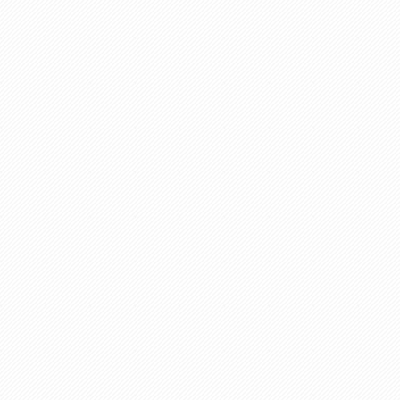
 Se
mangos se suelten durante el uso.
 en
El buje absorbe la contracción de
apa
la madera, manteniendo el mango
siempre firme y ayuda a absorber
4
los impactos. Material: acero
carbono forjado, recubierto con
pintura electrostática en polvo /
madera. Dimensiones: ojo oval de
70 x 45 mm, mango: 900 mm.