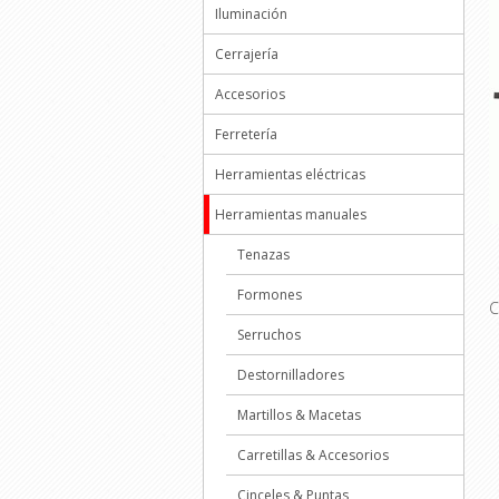
Iluminación
Cerrajería
Accesorios
Ferretería
Herramientas eléctricas
Herramientas manuales
Tenazas
Formones
C
Serruchos
D
u
Destornilladores
r
q
Martillos & Macetas
p
a
Carretillas & Accesorios
t
g
Cinceles & Puntas