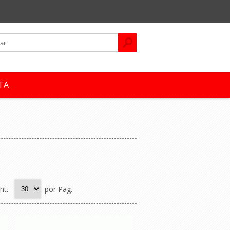
TA
nt.
por Pag.