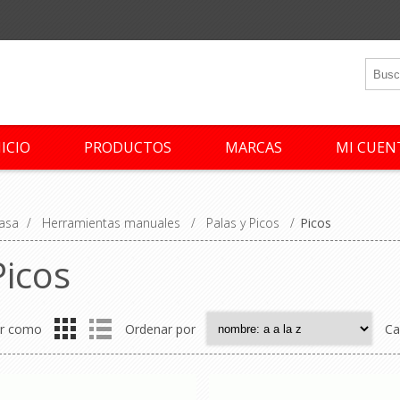
NICIO
PRODUCTOS
MARCAS
MI CUEN
asa
/
Herramientas manuales
/
Palas y Picos
/
Picos
Picos
r como
Ordenar por
Ca