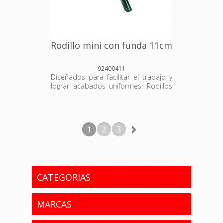
Rodillo mini con funda 11cm
92400411
Diseñados para facilitar el trabajo y
lograr acabados uniformes. Rodillos
resistentes, de alta calidad y
adaptados a diferentes superficies,
ideales tanto para uso profesional
como doméstico. Tambor: 40
1
2
3
Medidas: 11cm Material: Poliéster
entubado Empaque: Unidad
CATEGORIAS
MARCAS