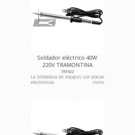
metal para descanso. Cable eléctrico
de 1 metro. Manual de instrucciones
incluído. Las herramientas son
sometidas a testes de aplicación
para garantizar su resistência
durante el uso. Herramienta utilizada
en pequeños reparos con suelda de
estaño. Las herramientas son
producidas y testadas bajo normas
específicas.
Soldador eléctrico 40W
220V TRAMONTINA
TR5922
La Soldadura de equipos con placas
electrónicas como
electrodomésticos, radios y TV se
hace con el hierro de soldadura de
Tramontina Master. Herramienta
esencial para su caja de
herramientas. Puntera y asta
metálica. Mango plástico. Soporte de
metal para descanso. Cable eléctrico
de 1 metro. Manual de instrucciones
incluído. Las herramientas son