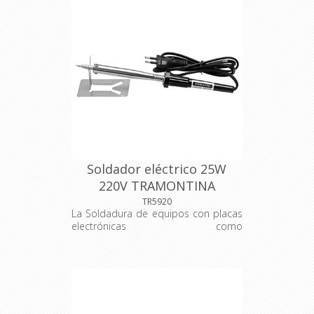
Soldador eléctrico 25W
220V TRAMONTINA
TR5920
La Soldadura de equipos con placas
electrónicas como
electrodomésticos, radios y TV se
hace con el hierro de soldadura de
Tramontina Master. Herramienta
esencial para su caja de
herramientas. Puntera y asta
metálica. Mango plástico. Soporte de