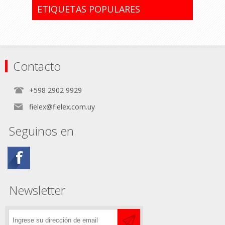
en pequeños reparos con suelda de
ETIQUETAS POPULARES
estaño. Las herramientas son
producidas y testadas bajo normas
específicas.
Contacto
+598 2902 9929
fielex@fielex.com.uy
Seguinos en
Newsletter