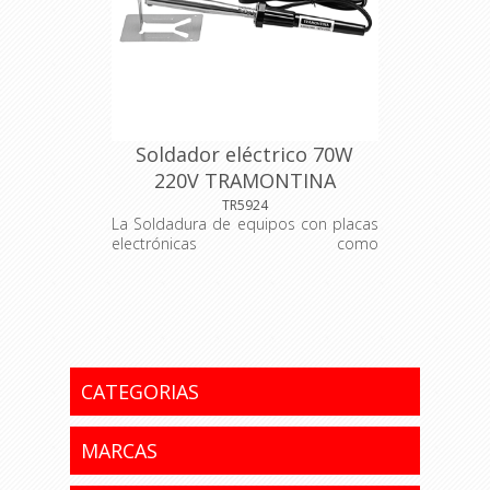
sometidas a testes de aplicación
para garantizar su resistência
durante el uso. Herramienta utilizada
en pequeños reparos con suelda de
estaño. Las herramientas son
producidas y testadas bajo normas
específicas.
Soldador eléctrico 70W
220V TRAMONTINA
TR5924
La Soldadura de equipos con placas
electrónicas como
electrodomésticos, radios y TV se
hace con el hierro de soldadura de
Tramontina Master. Herramienta
esencial para su caja de
herramientas. Puntera y asta
metálica. Mango plástico. Soporte de
metal para descanso. Cable eléctrico
CATEGORIAS
de 1 metro. Manual de instrucciones
incluído. Las herramientas son
sometidas a testes de aplicación
MARCAS
para garantizar su resistência
durante el uso. Herramienta utilizada