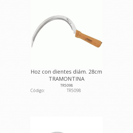
Hoz con dientes diám. 28cm
TRAMONTINA
TR5098
Código:
TR5098
Descripción: Hoz con dientes con
mango de madera con 13 cm. Las
hoces son utilizadas para el corte o
cosecha de trigo, soya, arroz y pasto.
Tienen todo el cuerpo de la pieza
templado, ofreciendo mayor