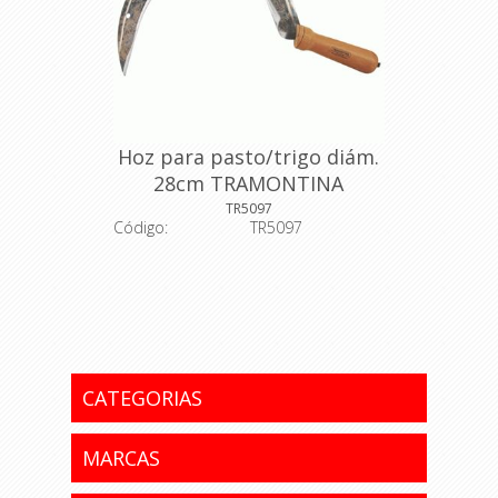
Hoz para pasto/trigo diám.
28cm TRAMONTINA
TR5097
Código:
TR5097
Descripción: Hoz para pasto y trigo,
con mango de madera de 13 cm. Las
hoces son hechas en acero al
carbono especial de alta calidad.
Tienen todo el cuerpo de la pieza
templado, ofreciendo mayor
resistencia y menor desgaste_
CATEGORIAS
durante el uso. Reciben pintura en
barniz líquido.
Dimensiones: A: 422,0 mm; B: 308,0
MARCAS
mm; C: 425,0 mm.
Código del fabricante: 77682/025