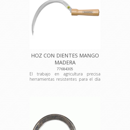
resistencia y menor desgaste durante
el uso. Los mangos poseen alta
resistencia y son hechos en madera
de origen renovable.
Material: acero al carbono especial
de alta calidad pintado con barniz
líquido.
Dimensiones: A: 248,0 mm; B: 233,0
mm; C: 361,0 mm.
Código del fabricante: 77684/355
HOZ CON DIENTES MANGO
MADERA
77684305
El trabajo en agricultura precisa
herramientas resistentes para el día
a día en el campo. La hoz de mano
de Tramontina tiene lámina
totalmente templada, lo que
garantiza mayor durabilidad y
resistencia.