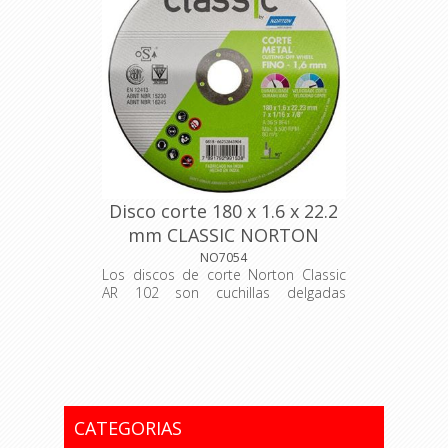
la calidad y seguridad de Norton con
una economía mucho más operativa.
Aplicación: Acero al carbono. Uso: 90
°
Disco corte 180 x 1.6 x 22.2
mm CLASSIC NORTON
NO7054
Los discos de corte Norton Classic
AR 102 son cuchillas delgadas
adecuadas para cortar acero y acero
inoxidable, mantenimiento y
reparaciones industriales livianas. La
línea Classic permite que el cerrajero
y los usuarios en general garanticen
la calidad y seguridad de Norton con
una economía mucho más operativa.
CATEGORIAS
Aplicación: Acero al carbono. Uso: 90