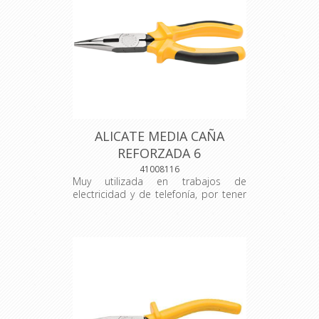
pequeñas reparaciones. 169x 54x
143 mm
ALICATE MEDIA CAÑA
REFORZADA 6
41008116
Muy utilizada en trabajos de
electricidad y de telefonía, por tener
la punta larga. Su mandíbula tiene
espacio para corte de alambre y
espacio con dientes para agarrar
objetos y mantenerlos firmes. La
herramienta perfecta para usted, que
trabaja en la construcción civil o con
pequeñas reparaciones.