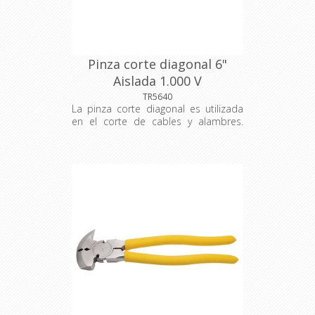
Pinza corte diagonal 6"
Aislada 1.000 V
TR5640
La pinza corte diagonal es utilizada
en el corte de cables y alambres.
Para garantizar mayor resistencia y
durabilidad, recibe tratamiento
térmico especial en el filo de corte.
La herramienta perfecta para usted,
que trabaja en la construcción civil o
con pequeñas reparaciones. 3 x 6 x
24cm