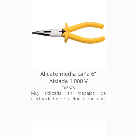
Alicate media caña 6"
Aislada 1.000 V
TRAMONTINA
TR5675
Muy utilizada en trabajos de
electricidad y de telefonía, por tener
la punta larga. Su mandíbula tiene
espacio para corte de alambre y
espacio con dientes para agarrar
objetos y mantenerlos firmes. La
herramienta perfecta para usted, que
trabaja en la construcción civil o con