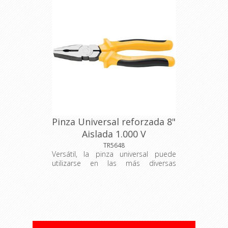
pequeñas reparaciones. 183x 54x 15
mm
Pinza Universal reforzada 8"
Aislada 1.000 V
TRAMONTINA
TR5648
Versátil, la pinza universal puede
utilizarse en las más diversas
operaciones, tales como tirar,
sujetar, enrollar, deformar y cortar. La
herramienta perfecta para usted, que
trabaja en la construcción civil o con
pequeñas reparaciones. 201x 58x 13
mm