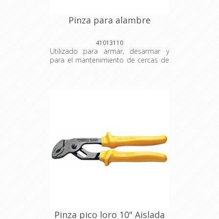
Pinza para alambre
41013110
Utilizado para armar, desarmar y
para el mantenimiento de cercas de
alambre, el alicate de hacendado se
proyectó para clavar y arrancar
grapas, además de torcer, cortar y
tirar alambres. Este producto no
puede faltar en su caja de
herramientas.
Pinza pico loro 10" Aislada