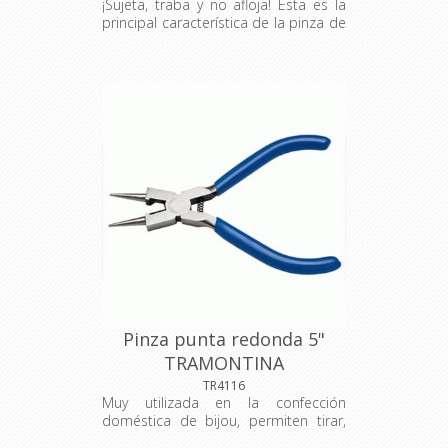
¡Sujeta, traba y no afloja! Ésta es la
principal característica de la pinza de
presión de Tramontina que ayuda en
la fijación de piezas que se van a
cortar, lijar o soldar, por ejemplo. La
herramienta perfecta para usted, que
trabaja en la construcción civil o con
pequeñas reparaciones. Apertura
regulable Mordiente curvo
Pinza punta redonda 5"
TRAMONTINA
TR4116
Muy utilizada en la confección
doméstica de bijou, permiten tirar,
sujetar, enrollar, deformar y cortar