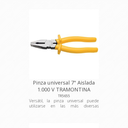
cables y alambres blandos. Cuerpo
forjado en acero especial. Cabeza y
articulación lijadas. Mangos con
revestimiento especial. El acero
carbono especial empleado en la
fabricación de los mordientes, aliado
al temple garantizan mayor
resistencia. Formato ergonómico
para mayor confort.
Pinza universal 7" Aislada
1.000 V TRAMONTINA
TR5655
Versátil, la pinza universal puede
utilizarse en las más diversas
operaciones, tales como tirar,
sujetar, enrollar, deformar y cortar. La
herramienta perfecta para usted, que
trabaja en la construcción civil o con