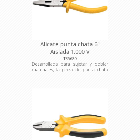
Alicate punta chata 6"
Aislada 1.000 V
TRAMONTINA
TR5680
Desarrollada para sujetar y doblar
materiales, la pinza de punta chata
se utiliza mucho en el segmento
eléctrico. Su punta facilita el uso en
lugares de difícil acceso y tiene un
sistema especial para agarrar y
sujetar objetos. La herramienta
perfecta para usted, que trabaja en
la construcción civil o con pequeñas
reparaciones.