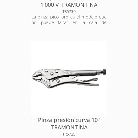
1.000 V TRAMONTINA
TR5730
La pinza pico loro es el modelo que
no puede faltar en la caja de
herramientas del plomero,
utilizándose también el servicios de
mecánica. Por tener regulado de la
abertura, es una herramienta
extremamente versátil. La
herramienta perfecta para usted, que
trabaja en la construcción civil o con
pequeñas reparaciones.
Pinza presión curva 10"
TRAMONTINA
TR5725