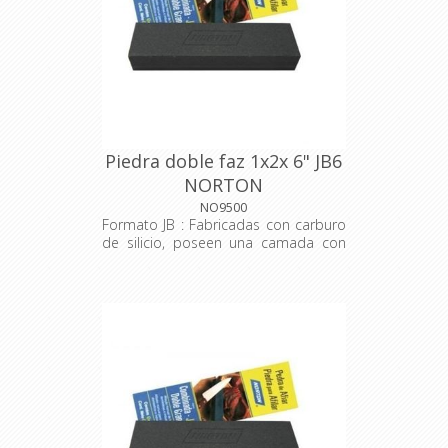
Piedra doble faz 1x2x 6" JB6
NORTON
NO9500
Formato JB : Fabricadas con carburo
de silicio, poseen una camada con
grano grueso para desbaste y otra
camada con grano fino para
acabados. Indicadas para afilar
cuchillos domésticos, cuchillos
industriales, formones y herramientas
de corte en general.