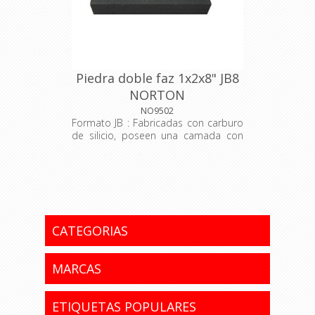
Piedra doble faz 1x2x8" JB8
NORTON
NO9502
Formato JB : Fabricadas con carburo
de silicio, poseen una camada con
grano grueso para desbaste y otra
camada con grano fino para
acabados. Indicadas para afilar
cuchillos domésticos, cuchillos
industriales, formones y herramientas
de corte en general.
CATEGORIAS
MARCAS
ETIQUETAS POPULARES