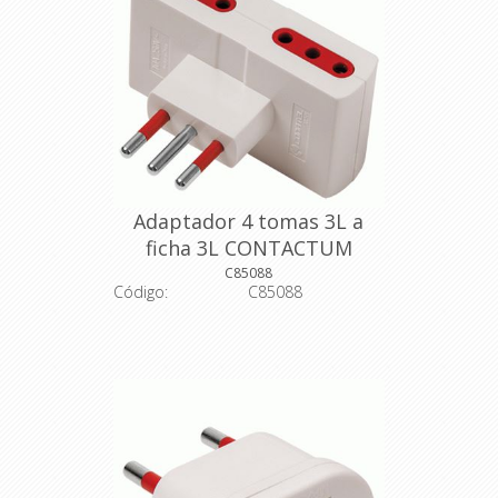
Adaptador 4 tomas 3L a
ficha 3L CONTACTUM
C85088
Código:
C85088
Descripción: Adaptador con tierra + 4
3 en línea
Código del fabricante: 711001
Color: blanco