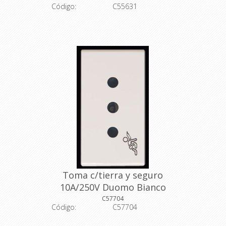
Código:
C55631
Descripción: Caja exterior 12
módulos en color marfil de la línea
Ave, Conatel.
Color: marfil
Código del fabricante: 710247
Toma c/tierra y seguro
10A/250V Duomo Bianco
(C57704)
C57704
Código:
C57704
Descripción: Tomacorriente con tierra