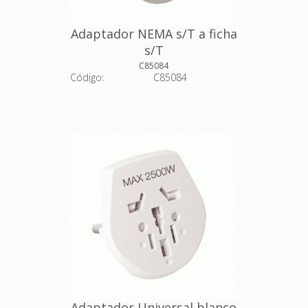
Adaptador NEMA s/T a ficha
s/T
C85084
Código:
C85084
Descripción: Adaptador NEMA sin
tierra a ficha sin tierra
Código del fabricante: 717129
Adaptador Universal blanco