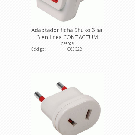
Adaptador ficha Shuko 3 sal
3 en línea CONTACTUM
C85028
Código:
C85028
Descripción: Adaptador c/Tierra + 3 3
en línea a Shuko
Código del fabricante: 717321
Color: blanco