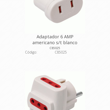
Adaptador 6 AMP
americano s/t blanco
C85025
Código:
C85025
Descripción: Adaptador s/T a ficha
s/T
Código del fabricante: 717128
Color: blanco