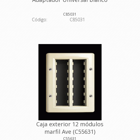
C85031
Código:
C85031
Descripción: Adaptador Universal en
color blanco
Código del fabricante: 717951
Color: blanco
Caja exterior 12 módulos
marfil Ave (C55631)
C55631