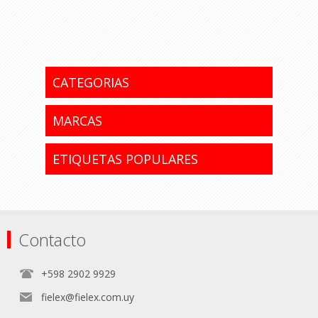
y seguro 10A/250V de la línea Duomo
Bianco, Conatel.
Código del fabricante: 700588
CATEGORIAS
MARCAS
ETIQUETAS POPULARES
Contacto
+598 2902 9929
fielex@fielex.com.uy