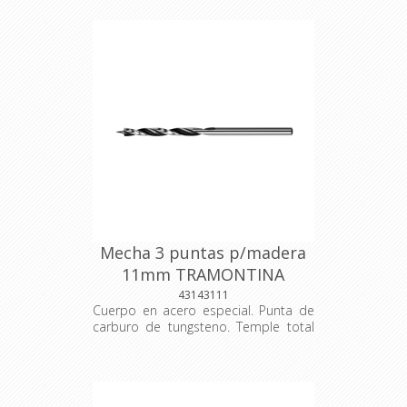
de aplicación para garantizar su
resistencia mecánica durante el uso
constante. Se utiliza para la
perforación en concreto. Las
herramientas son producidas y
testadas bajo normas específicas.
Mecha 3 puntas p/madera
11mm TRAMONTINA
43143111
Cuerpo en acero especial. Punta de
carburo de tungsteno. Temple total
en el cuerpo. Acabado jateado. Las
herramientas son sometidas a testes
de aplicación para garantizar su
resistencia mecánica durante el uso