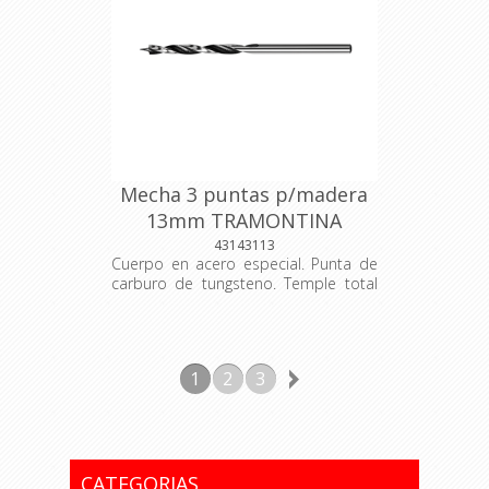
testadas bajo normas específicas.
Mecha 3 puntas p/madera
13mm TRAMONTINA
43143113
Cuerpo en acero especial. Punta de
carburo de tungsteno. Temple total
en el cuerpo. Acabado jateado. Las
herramientas son sometidas a testes
de aplicación para garantizar su
resistencia mecánica durante el uso
1
2
3
constante. Se utiliza para la
perforación en concreto. Las
herramientas son producidas y
testadas bajo normas específicas.
CATEGORIAS