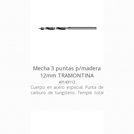
constante. Se utiliza para la
perforación en concreto. Las
herramientas son producidas y
testadas bajo normas específicas.
Mecha 3 puntas p/madera
12mm TRAMONTINA
43143112
Cuerpo en acero especial. Punta de
carburo de tungsteno. Temple total
en el cuerpo. Acabado jateado. Las
herramientas son sometidas a testes
de aplicación para garantizar su
resistencia mecánica durante el uso
constante. Se utiliza para la
perforación en concreto. Las
herramientas son producidas y